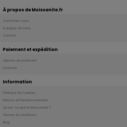
À propos de Moissanite.fr
Contactez-nous
À propos de nous
Contact
Paiement et expédition
Options de paiement
Livraison
Information
Politique de Cookies
Retours et Remboursements
Qu'est-ce que le Moissanite ?
Termes et conditions
Blog