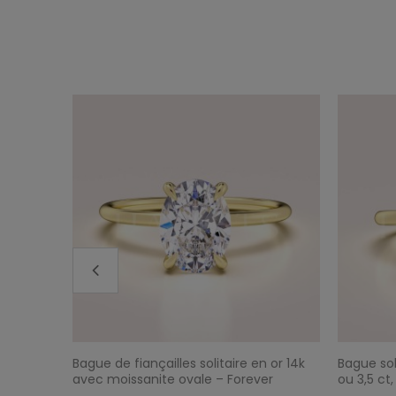
sanite
Bague de fiançailles solitaire en or 14k
Bague sol
- or 14k
avec moissanite ovale – Forever
ou 3,5 ct,