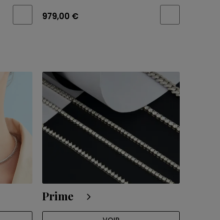
979,00 €
1 029,0
Prime