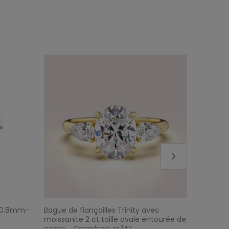
1 0.8mm-
Bague de fiançailles Trinity avec
Bague Ha
moissanite 2 ct taille ovale entourée de
poire : P
poires – Seraphina or 14K