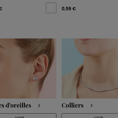
€
0,59 €
s d'oreilles
Colliers