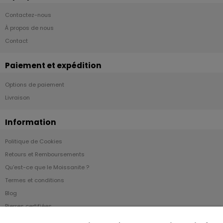
Contactez-nous
À propos de nous
Contact
Paiement et expédition
Options de paiement
Livraison
Information
Politique de Cookies
Retours et Remboursements
Qu'est-ce que le Moissanite ?
Termes et conditions
Blog
Pierres certifiées
garantie à vie