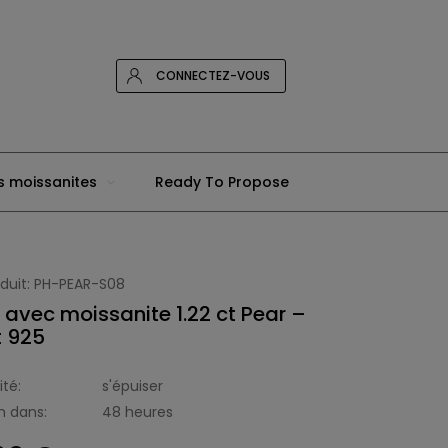
CONNECTEZ-VOUS
s moissanites
Ready To Propose
duit:
PH-PEAR-S08
avec moissanite 1.22 ct Pear –
t 925
ité:
s'épuiser
n dans:
48 heures