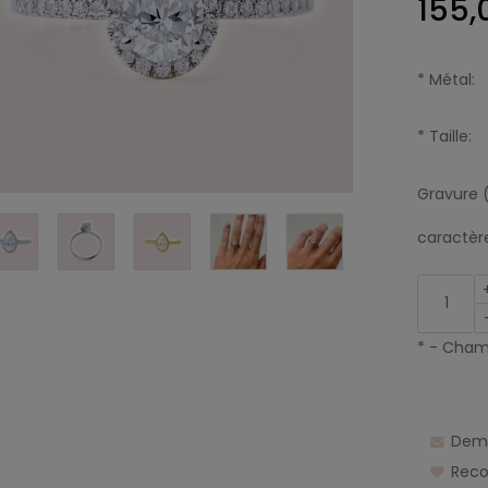
155,
*
Métal:
*
Taille:
Gravure 
caractèr
*
- Champ
Dema
Rec