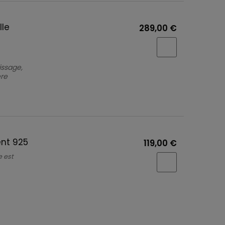
lle
289,00 €
issage,
ère
ent 925
119,00 €
 est 