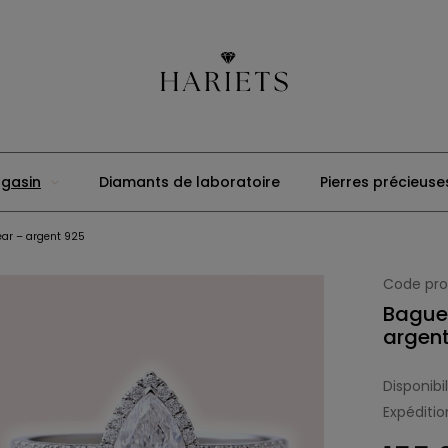
gasin
Diamants de laboratoire
Pierres précieuse
ear – argent 925
Code pro
Bague 
argen
Disponibil
Expéditio