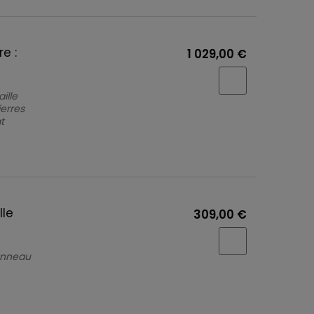
e :
1 029,00 €
ille
ierres
t
lle
309,00 €
 anneau