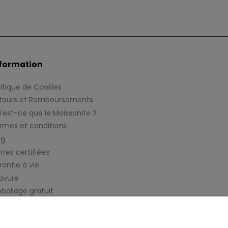
formation
litique de Cookies
tours et Remboursements
'est-ce que le Moissanite ?
rmes et conditions
og
rres certifiées
rantie à vie
avure
ballage gratuit