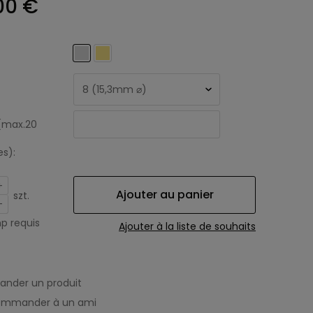
00 €
(max.20
es):
+
Ajouter au panier
szt.
-
 requis
Ajouter à la liste de souhaits
nder un produit
ommander à un ami