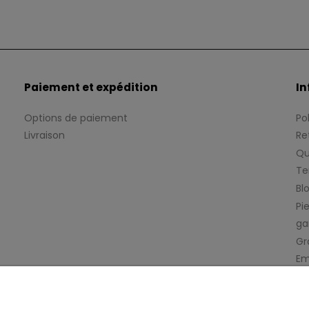
Paiement et expédition
In
Options de paiement
Po
Livraison
Re
Qu
Te
Bl
Pie
ga
Gr
Em