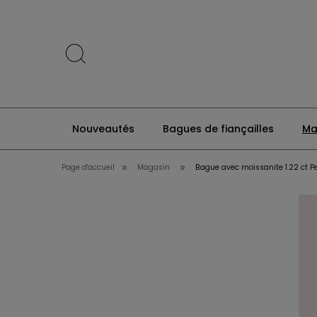
Nouveautés
Bagues de fiançailles
Ma
»
»
Page d'accueil
Magasin
Bague avec moissanite 1.22 ct P
Promos
Prime