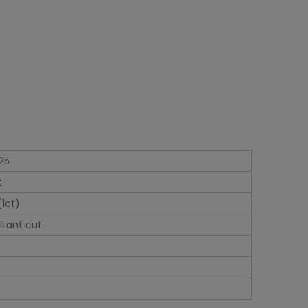
25
t
1ct)
lliant cut