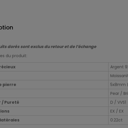
ption
its dorés sont exclus du retour et de l’échange
s du produit:
récieux
Argent 9
Moissani
e pierre
5x8mm (
Pear / Bri
 / Pureté
D / VVS1
ions
EX / EX
 latérales
0.22ct