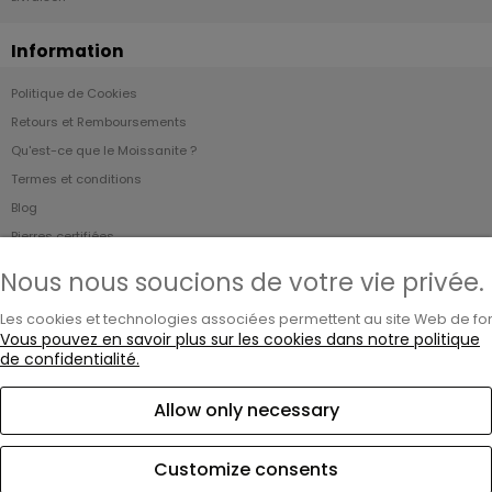
Information
Politique de Cookies
Retours et Remboursements
Qu'est-ce que le Moissanite ?
Termes et conditions
Blog
Pierres certifiées
garantie à vie
Nous nous soucions de votre vie privée.
Gravure
Les cookies et technologies associées permettent au site Web de fonct
Emballage gratuit
Vous pouvez en savoir plus sur les cookies dans notre politique
de confidentialité.
MOISSANITE.FR
Allow only necessary
Service client: contact@moissanite.fr

Du lundi au vendredi de 10h00 à 17h00
Customize consents