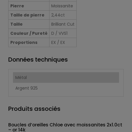
Pierre
Moissanite
Taille de pierre
2,44ct
Taille
Brilliant Cut
Couleur / Pureté
D / VVS1
Proportions
EX / EX
Données techniques
Métal
Argent 925
Produits associés
Boucles d’oreilles Chloe avec moissanites 2x1.0ct
– or 14k